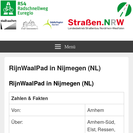
Radschnellweg Euregio (RS4)
und Radvorrangroute Horbacher Straße
Menü
RijnWaalPad in Nijmegen (NL)
RijnWaalPad in Nijmegen (NL)
Zahlen & Fakten
Von:
Arnhem
Über:
Arnhem-Süd,
Elst, Ressen,