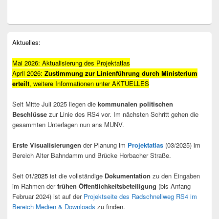
Primärer
Aktuelles:
Seitenleisten-
Widgetbereich
Mai 2026: Aktualisierung des Projektatlas
April 2026:
Zustimmung zur Linienführung durch Ministerium
erteilt
, weitere Informationen unter AKTUELLES
Seit Mitte Juli 2025 liegen die
kommunalen politischen
Beschlüsse
zur Linie des RS4 vor. Im nächsten Schritt gehen die
gesammten Unterlagen nun ans MUNV.
Erste Visualisierungen
der Planung im
Projektatlas
(03/2025) im
Bereich Alter Bahndamm und Brücke Horbacher Straße.
Seit
01/2025
ist die vollständige
Dokumentation
zu den Eingaben
im Rahmen der
frühen Öffentlichkeitsbeteiligung
(bis Anfang
Februar 2024) ist auf der
Projektseite des Radschnellweg RS4 im
Bereich Medien & Downloads
zu finden.