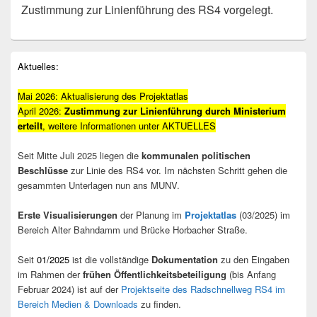
Zustimmung zur Linienführung des RS4 vorgelegt.
Primärer
Aktuelles:
Seitenleisten-
Widgetbereich
Mai 2026: Aktualisierung des Projektatlas
April 2026:
Zustimmung zur Linienführung durch Ministerium
erteilt
, weitere Informationen unter AKTUELLES
Seit Mitte Juli 2025 liegen die
kommunalen politischen
Beschlüsse
zur Linie des RS4 vor. Im nächsten Schritt gehen die
gesammten Unterlagen nun ans MUNV.
Erste Visualisierungen
der Planung im
Projektatlas
(03/2025) im
Bereich Alter Bahndamm und Brücke Horbacher Straße.
Seit
01/2025
ist die vollständige
Dokumentation
zu den Eingaben
im Rahmen der
frühen Öffentlichkeitsbeteiligung
(bis Anfang
Februar 2024) ist auf der
Projektseite des Radschnellweg RS4 im
Bereich Medien & Downloads
zu finden.