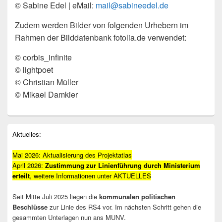
© Sabine Edel | eMail:
mail@sabineedel.de
Zudem werden Bilder von folgenden Urhebern im
Rahmen der Bilddatenbank fotolia.de verwendet:
© corbis_infinite
© lightpoet
© Christian Müller
© Mikael Damkier
Primärer
Aktuelles:
Seitenleisten-
Widgetbereich
Mai 2026: Aktualisierung des Projektatlas
April 2026:
Zustimmung zur Linienführung durch Ministerium
erteilt
, weitere Informationen unter AKTUELLES
Seit Mitte Juli 2025 liegen die
kommunalen politischen
Beschlüsse
zur Linie des RS4 vor. Im nächsten Schritt gehen die
gesammten Unterlagen nun ans MUNV.