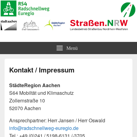
Radschnellweg Euregio (RS4)
und Radvorrangroute Horbacher Straße
Menü
Kontakt / Impressum
StädteRegion Aachen
S64 Mobiltät und Klimaschutz
Zollernstraße 10
52070 Aachen
Ansprechpartner: Herr Jansen / Herr Oswald
info@radschnellweg-euregio.de
Tel.: +49 (0)241 / 5198-6131 /-3705