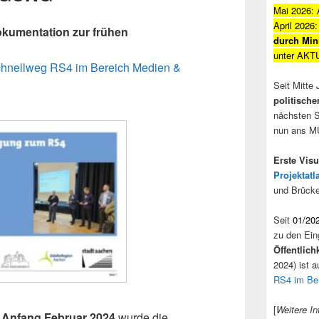
Mai 2026: 
April 2026
kumentation zur frühen
durch Mini
unter AK
chnellweg RS4 im Bereich Medien &
Seit Mitte 
politisch
nächsten S
nun ans M
Erste Vis
Projektat
und Brücke
Seit
01/20
zu den Ei
Öffentlich
2024) ist a
RS4 im Be
[
Weitere In
 Anfang Februar 2024
wurde die