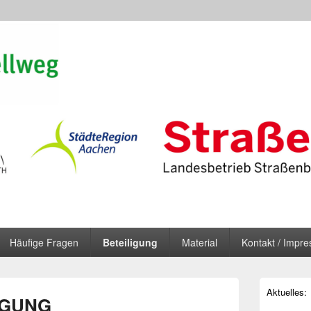
 Euregio (RS4)
ße
Häufige Fragen
Beteiligung
Material
Kontakt / Impr
Primärer
Aktuelles:
Seitenleisten
IGUNG
Widgetberei