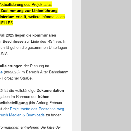
Aktualisierung des Projektatlas
:
Zustimmung zur Linienführung
sterium erteilt
, weitere Informationen
TUELLES
Juli 2025 liegen die
kommunalen
en Beschlüsse
zur Linie des RS4 vor. Im
chritt gehen die gesammten Unterlagen
UNV.
ualisierungen
der Planung im
las
(03/2025) im Bereich Alter Bahndamm
 Horbacher Straße.
25
ist die vollständige
Dokumentation
ngaben im Rahmen der
frühen
keitsbeteiligung
(bis Anfang Februar
uf der
Projektseite des Radschnellweg
reich Medien & Downloads
zu finden.
formationen entnehmen Sie bitte der